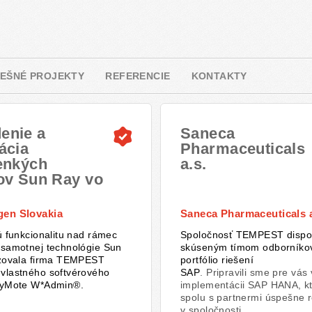
EŠNÉ PROJEKTY
REFERENCIE
KONTAKTY
enie a
Saneca
ácia
Pharmaceuticals
tenkých
a.s.
tov Sun Ray vo
wagen
kia.
gen Slovakia
Saneca Pharmaceuticals a
ú funkcionalitu nad rámec
Spoločnosť TEMPEST dispo
 samotnej technológie Sun
skúseným tímom odborníko
izovala firma TEMPEST
portfólio riešení
vlastného softvérového
SAP
. Pripravili sme pre vás
ayMote W*Admin®.
implementácii SAP HANA, k
spolu s partnermi úspešne r
v spoločnosti