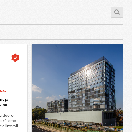
.s.
nuje
v na
 video o
torú sme
ealizovali