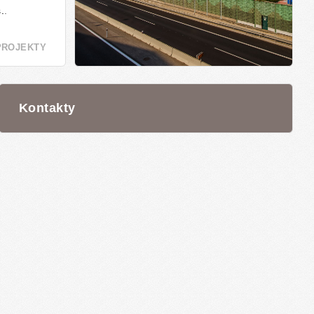
.
.
PROJEKTY
Kontakty